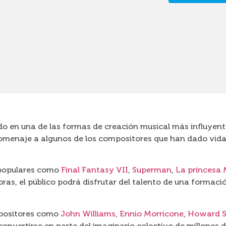
do en una de las formas de creación musical más influyent
omenaje a algunos de los compositores que han dado vida s
 populares como
Final Fantasy VII
,
Superman
,
La princesa
obras, el público podrá disfrutar del talento de una formac
mpositores como
John Williams
,
Ennio Morricone
,
Howard S
convertirse en parte del imaginario colectivo de millones