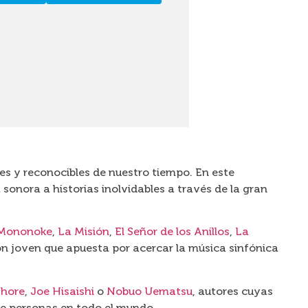
es y reconocibles de nuestro tiempo. En este
onora a historias inolvidables a través de la gran
 Mononoke
,
La Misión
,
El Señor de los Anillos
,
La
ión joven que apuesta por acercar la música sinfónica
hore
,
Joe Hisaishi
o
Nobuo Uematsu
, autores cuyas
 de personas en todo el mundo.