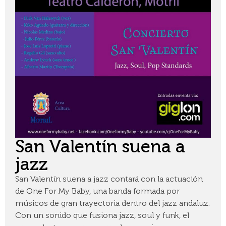
San Valentín suena a
jazz
San Valentín suena a jazz contará con la actuación
de One For My Baby, una banda formada por
músicos de gran trayectoria dentro del jazz andaluz.
Con un sonido que fusiona jazz, soul y funk, el